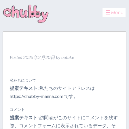
t
o
g
g
l
e
n
Privacy Policy
a
v
i
Posted
2025年2月20日
by
ootake
g
a
t
i
私たちについて
o
n
提案テキスト:
私たちのサイトアドレスは
https://chubby-manna.com です。
コメント
提案テキスト:
訪問者がこのサイトにコメントを残す
際、コメントフォームに表示されているデータ、そ