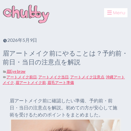
toggle
navigat
2026年5月9日
眉アートメイク前にやることは？予約前・
前日・当日の注意点を解説
眉Eye brow
アートメイク前日
,
アートメイク当日
,
アートメイク注意点
,
沖縄アート
メイク
,
眉アートメイク前
,
眉毛アート準備
眉アートメイク前に確認したい準備、予約前・前
日・当日の注意点を解説。初めての方が安心して施
術を受けるためのポイントをまとめました。