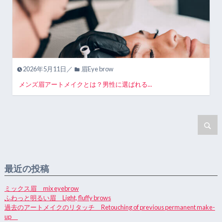
2026年5月11日／
眉Eye brow
メンズ眉アートメイクとは？男性に選ばれる...
最近の投稿
ミックス眉 mix eyebrow
ふわっと明るい眉 Light, fluffy brows
過去のアートメイクのリタッチ Retouching of previous permanent make-
up