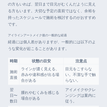
の方もいれば、翌日まで目元がむくんだように見え
る方もいます。大切な予定の直前ではなく、余裕を
持ったスケジュールで施術を検討するのがおすすめ
です。
アイラインアートメイク後の一般的な経過
経過には個人差がありますが、一般的には以下のよ
うな変化が起こることがあります。
時期
状態の目安
注意点
ラインが濃く見える、
目元をこすらな
施術
赤みや違和感が出る場
い。不潔な手で触
直後
合がある
らない。
翌
アイメイクやクレ
腫れやむくみを感じる
日〜
ンジングは案内に
場合がある
数日
従う。