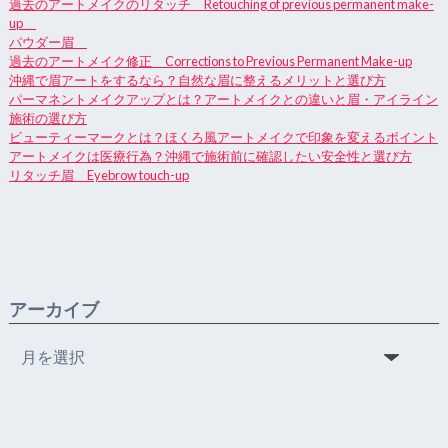
過去のアートメイクのリタッチ Retouching of previous permanent make-
up
パウダー眉
過去のアートメイク修正 Corrections to Previous Permanent Make-up
沖縄で眉アートをするなら？自然な眉に整えるメリットと選び方
パーマネントメイクアップとは？アートメイクとの違いと眉・アイライン
施術の選び方
ビューティーマークとは？ほくろ風アートメイクで印象を変えるポイント
アートメイクは医療行為？沖縄で施術前に確認したい安全性と選び方
リタッチ眉 Eyebrow touch-up
アーカイブ
ア
ー
カ
イ
ブ