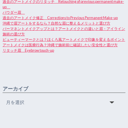
過去のアートメイクのリタッチ Retouching of previous permanent make-
up
パウダー眉
過去のアートメイク修正 Corrections to Previous Permanent Make-up
沖縄で眉アートをするなら？自然な眉に整えるメリットと選び方
パーマネントメイクアップとは？アートメイクとの違いと眉・アイライン
施術の選び方
ビューティーマークとは？ほくろ風アートメイクで印象を変えるポイント
アートメイクは医療行為？沖縄で施術前に確認したい安全性と選び方
リタッチ眉 Eyebrow touch-up
アーカイブ
ア
ー
カ
イ
ブ